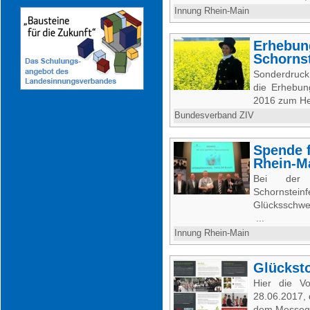
Innung Rhein-Main
Erhebun
Schorns
Sonderdruck
die Erhebun
2016 zum He
Bundesverband ZIV
Spende 
Rhein-M
Bei der d
Schornstei
Glücksschwei
...
Innung Rhein-Main
Glückst
Hier die V
28.06.2017, 
dem Messege