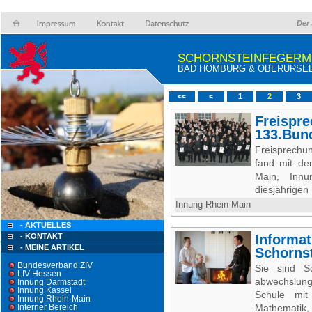
Der 
SCHORNSTEINFEGERM
BAD HOMBURG & OBERURSEL 
<<
<
1
2
3
Freispre
133.Bun
Freisprechu
fand mit de
Main, Inn
diesjährigen 
Innung Rhein-Main
- AKTUELLES
- KONTAKT
Informat
- MEINE ARTIKEL
Schornst
Bundesverband ZIV
Sie sind S
LIV Hessen
abwechslung
Innung Darmstadt
Innung Kassel
Schule mit
Innung Rhein-Main
Interner Bereich
Mathematik, 