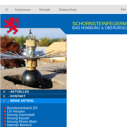
Der 
SCHORNSTEINFEGERM
BAD HOMBURG & OBERURSEL 
- AKTUELLES
- KONTAKT
- MEINE ARTIKEL
Bundesverband ZIV
LIV Hessen
Innung Darmstadt
Innung Kassel
Innung Rhein-Main
Interner Bereich